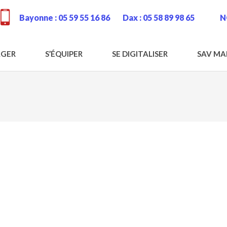
Bayonne :
05 59 55 16 86
Dax :
05 58 89 98 65
N
GER
S’ÉQUIPER
SE DIGITALISER
SAV MA
Déplier menu enfant
Déplier menu enfant
Déplier menu en