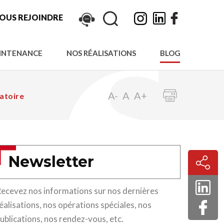
Rechercher :
OUS REJOINDRE
Rechercher"
INTENANCE
NOS RÉALISATIONS
BLOG
fant
A-
A
A+
gatoire
Newsletter
ecevez nos informations sur nos dernières
éalisations, nos opérations spéciales, nos
ublications, nos rendez-vous, etc.