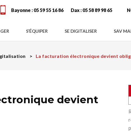
Bayonne :
05 59 55 16 86
Dax :
05 58 89 98 65
N
GER
S’ÉQUIPER
SE DIGITALISER
SAV MA
Déplier menu enfant
Déplier menu enfant
Déplier menu en
gitalisation
La facturation électronique devient obli
ectronique devient
R
r
p