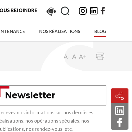
Rechercher :
OUS REJOINDRE
Rechercher"
INTENANCE
NOS RÉALISATIONS
BLOG
fant
A-
A
A+
Newsletter
ecevez nos informations sur nos dernières
éalisations, nos opérations spéciales, nos
ublications, nos rendez-vous, etc.